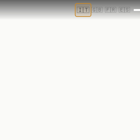
🇮🇹
🇬🇧
🇫🇷
🇪🇸