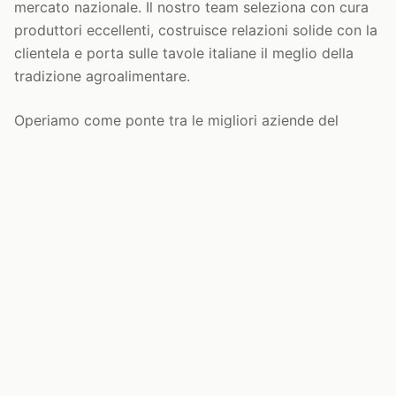
mercato nazionale. Il nostro team seleziona con cura
produttori eccellenti, costruisce relazioni solide con la
clientela e porta sulle tavole italiane il meglio della
tradizione agroalimentare.
Operiamo come ponte tra le migliori aziende del
settore alimentare e i principali attori della
distribuzione, dal retail alla ristorazione. La nostra
esperienza pluriennale ci permette di offrire strategie
commerciali efficaci, supporto nel merchandising e
nell'ottimizzazione degli assortimenti.
🤝
🏭
50+
50+
Anni di esperienza
Produttori partner